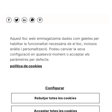
Aquest lloc web emmagatzema dades com galetes per
T'agradaria treballar amb
habilitar la funcionalitat necessària de el lloc, inclosos
nosaltres?
anàlisi i personalització. Podeu canviar la seva
configuració en qualsevol moment o acceptar els
paràmetres per defecte.
política de cookies
Envia'ns el teu CV a
info@carrio.cat
Configurar
Rebutjar totes les cookies
Acceptar totes les cookies