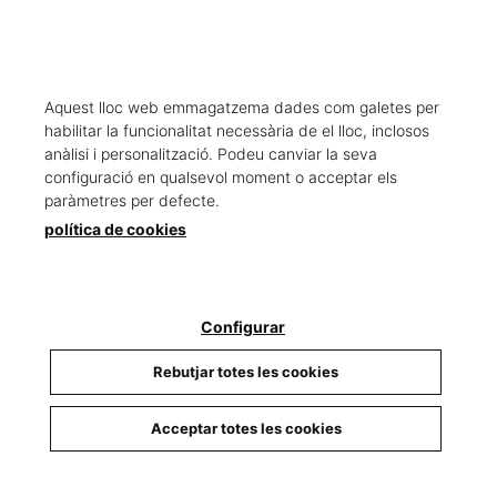
Aquest lloc web emmagatzema dades com galetes per
habilitar la funcionalitat necessària de el lloc, inclosos
anàlisi i personalització. Podeu canviar la seva
configuració en qualsevol moment o acceptar els
paràmetres per defecte.
política de cookies
CROISSANT DE MANTEGA
CROISSANT DE XOCOLATA
1,85 €
2,80 €
Configurar
Rebutjar totes les cookies
Acceptar totes les cookies