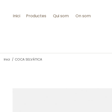
Inici
Productes 
Qui som 
On som
Inici
/
COCA SELVÀTICA