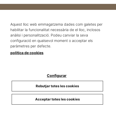
T'agradaria treballar amb
nosaltres?
Aquest lloc web emmagatzema dades com galetes per
habilitar la funcionalitat necessària de el lloc, inclosos
anàlisi i personalització. Podeu canviar la seva
Envia'ns el teu CV a
info@carrio.cat
configuració en qualsevol moment o acceptar els
paràmetres per defecte.
política de cookies
Configurar
Rebutjar totes les cookies
Seccions
Acceptar totes les cookies
Inici