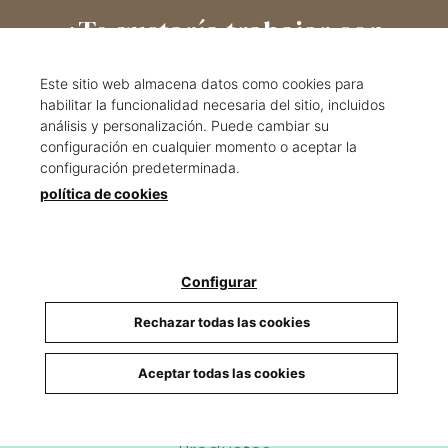
¿Te gustaría trabajar con
nosotros?
Este sitio web almacena datos como cookies para
habilitar la funcionalidad necesaria del sitio, incluidos
Envíanos tu CV a
info@carrio.cat
análisis y personalización. Puede cambiar su
configuración en cualquier momento o aceptar la
configuración predeterminada.
política de cookies
Configurar
Rechazar todas las cookies
Secciones
Aceptar todas las cookies
Inicio